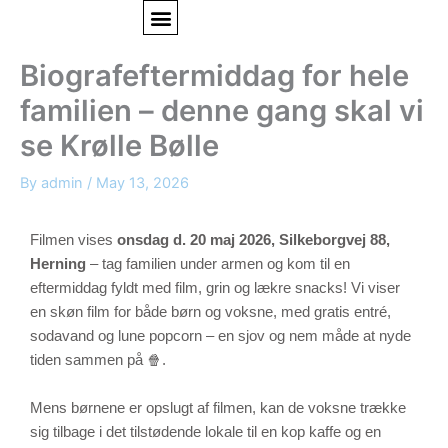
Skip
to
content
Nyheder & Artikler
Om Herning Care
Biografeftermiddag for hele
familien – denne gang skal vi
se Krølle Bølle
By
admin
/
May 13, 2026
Filmen vises
onsdag d. 20 maj 2026, Silkeborgvej 88,
Herning
– tag familien under armen og kom til en
eftermiddag fyldt med film, grin og lækre snacks! Vi viser
en skøn film for både børn og voksne, med gratis entré,
sodavand og lune popcorn – en sjov og nem måde at nyde
tiden sammen på 🍿.
Mens børnene er opslugt af filmen, kan de voksne trække
sig tilbage i det tilstødende lokale til en kop kaffe og en