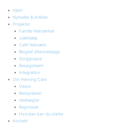
Skip
to
Hjem
content
Nyheder & Artikler
Projekter
Familie Netværket
Julehjælp
Café Netværk
Biograf eftermiddage
Sorggruppe
Besøgsteam
Integration
Om Herning Care
Vision
Bestyrelsen
Vedtægter
Regnskab
Hvordan kan du støtte
Kontakt