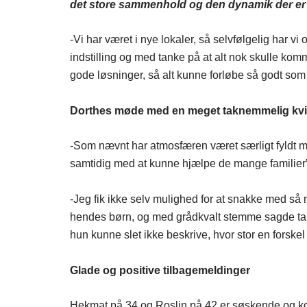
det store sammenhold og den dynamik der er s
-Vi har været i nye lokaler, så selvfølgelig har v
indstilling og med tanke på at alt nok skulle komm
gode løsninger, så alt kunne forløbe så godt som 
Dorthes møde med en meget taknemmelig kv
-Som nævnt har atmosfæren været særligt fyldt med
samtidig med at kunne hjælpe de mange familier”
-Jeg fik ikke selv mulighed for at snakke med så
hendes børn, og med grådkvalt stemme sagde tak f
hun kunne slet ikke beskrive, hvor stor en forskel 
Glade og positive tilbagemeldinger
Hekmat på 34 og Roslin på 42 er søskende og kom