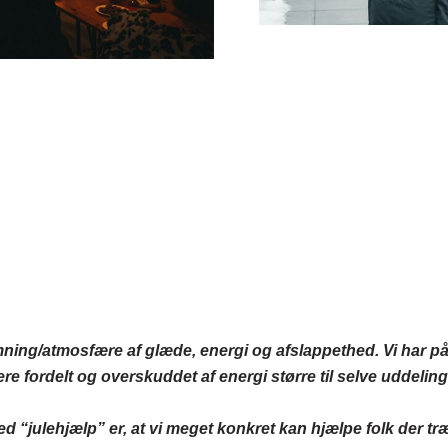
emning/atmosfære af glæde, energi og afslappethed. Vi har på
e fordelt og overskuddet af energi større til selve uddelin
ed “julehjælp” er, at vi meget konkret kan hjælpe folk der t