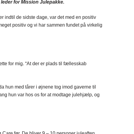
leder for Mission Julepakke.
er indtil de sidste dage, var det med en positiv
 meget positiv og vi har sammen fundet på virkelig
e for mig. “At der er plads til fællesskab
da hun med tårer i øjnene tog imod gaverne til
ang hun var hos os for at modtage julehjælp, og
are før. De bliver 9 – 10 personer juleaften.