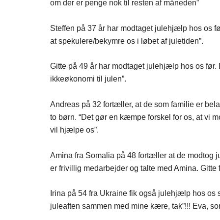
om der er penge nok til resten af måneden”
Steffen på 37 år har modtaget julehjælp hos os fø
at spekulere/bekymre os i løbet af juletiden”.
Gitte på 49 år har modtaget julehjælp hos os før. D
ikkeøkonomi til julen”.
Andreas på 32 fortæller, at de som familie er bel
to børn. “Det gør en kæmpe forskel for os, at vi 
vil hjælpe os”.
Amina fra Somalia på 48 fortæller at de modtog jul
er frivillig medarbejder og talte med Amina. Gitt
Irina på 54 fra Ukraine fik også julehjælp hos os
juleaften sammen med mine kære, tak”!!! Eva, som 