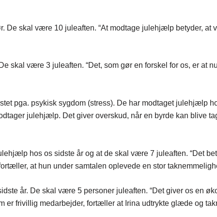
r. De skal være 10 juleaften. “At modtage julehjælp betyder, at v
e skal være 3 juleaften. “Det, som gør en forskel for os, er at nu 
astet pga. psykisk sygdom (stress). De har modtaget julehjælp h
modtager julehjælp. Det giver overskud, når en byrde kan blive ta
ehjælp hos os sidste år og at de skal være 7 juleaften. “Det bety
e fortæller, at hun under samtalen oplevede en stor taknemmeligh
 sidste år. De skal være 5 personer juleaften. “Det giver os en
er frivillig medarbejder, fortæller at Irina udtrykte glæde og t