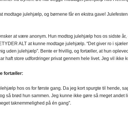
os at modtage julehjælp, og børnene får en ekstra gave! Julefest
ønsker at være anonym. Hun modtog julehjælp hos os sidste år
et BETYDER ALT at kunne modtage julehjælp. “Det giver ro i sjæ
g uden julehjælp”. Bente er frivillig, og fortæller, at hun opleve
har haft store udfordringer privat gennem hele livet. Jeg vil ikke
e fortæller:
lehjælp hos os for første gang. Da jeg kort spurgte til hende, sag
a, og så brød hun sammen. Jeg kunne ikke gøre så meget andet li
 meget taknemmelighed på én gang”.