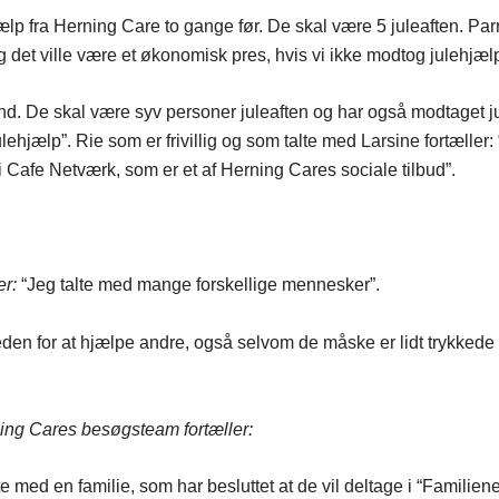
p fra Herning Care to gange før. De skal være 5 juleaften. Parr
 og det ville være et økonomisk pres, hvis vi ikke modtog julehjælp
d. De skal være syv personer juleaften og har også modtaget jule
lehjælp”. Rie som er frivillig og som talte med Larsine fortæll
 Cafe Netværk, som er et af Herning Cares sociale tilbud”.
er:
“Jeg talte med mange forskellige mennesker”.
den for at hjælpe andre, også selvom de måske er lidt trykkede 
rning Cares besøgsteam fortæller:
te med en familie, som har besluttet at de vil deltage i “Familienet