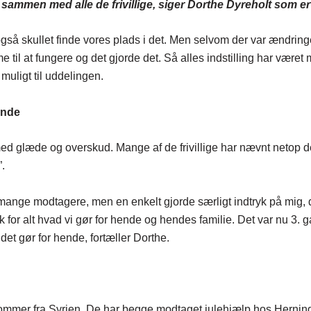
ammen med alle de frivillige, siger Dorthe Dyreholt som er 
i også skullet finde vores plads i det. Men selvom der var ændring
e til at fungere og det gjorde det. Så alles indstilling har været
muligt til uddelingen.
inde
 glæde og overskud. Mange af de frivillige har nævnt netop dett
.
 mange modtagere, men en enkelt gjorde særligt indtryk på mig, 
or alt hvad vi gør for hende og hendes familie. Det var nu 3. g
det gør for hende, fortæller Dorthe.
mer fra Syrien. De har begge modtaget julehjælp hos Herning C