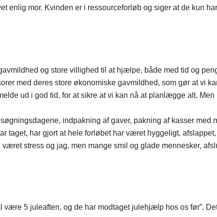
et enlig mor. Kvinden er i ressourceforløb og siger at de kun ha
den gavmildhed og store villighed til at hjælpe, både med tid og p
onsorer med deres store økonomiske gavmildhed, som gør at vi kan
melde ud i god tid, for at sikre at vi kan nå at planlægge alt. Me
ansøgningsdagene, indpakning af gaver, pakning af kasser med m
ar taget, har gjort at hele forløbet har været hyggeligt, afslappet,
e været stress og jag, men mange smil og glade mennesker, afslu
 være 5 juleaften, og de har modtaget julehjælp hos os før”. Det 